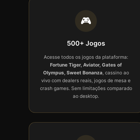
🎮
500+ Jogos
Acesse todos os jogos da plataforma:
Fortune Tiger, Aviator, Gates of
Olympus, Sweet Bonanza
, cassino ao
vivo com dealers reais, jogos de mesa e
crash games. Sem limitações comparado
ao desktop.