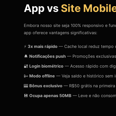
App vs
Site Mobil
Embora nosso site seja 100% responsivo e fun
app oferece vantagens significativas:
⚡
3x mais rápido
— Cache local reduz tempo 
🔔
Notificações push
— Promoções exclusivas 
🔐
Login biométrico
— Acesso rápido com digi
📴
Modo offline
— Veja saldo e histórico sem i
🎰
Bônus exclusivo
— R$50 grátis na primeira
💾
Ocupa apenas 50MB
— Leve e não consom