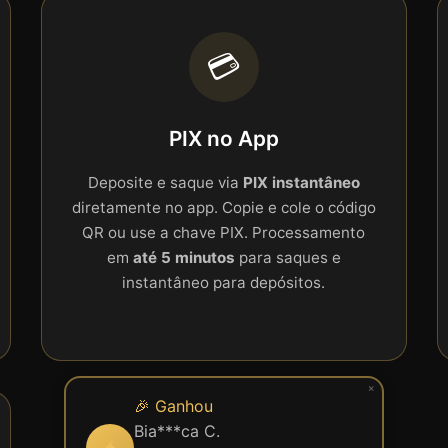
💳
PIX no App
Deposite e saque via
PIX instantâneo
diretamente no app. Copie e cole o código
QR ou use a chave PIX. Processamento
em
até 5 minutos
para saques e
instantâneo para depósitos.