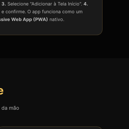
.
3.
Selecione "Adicionar à Tela Início".
4.
 e confirme. O app funciona como um
ssive Web App (PWA)
nativo.
e
a da mão