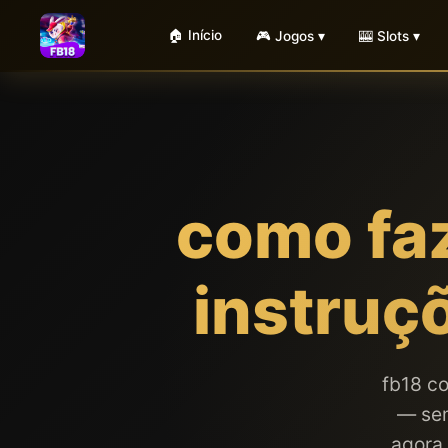
🏠 Início
🎮 Jogos ▾
🎰 Slots ▾
como faz
instruç
fb18 co
— sem
agora 