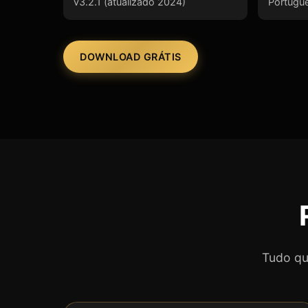
v3.2.1 (atualizado 2024)
Portuguê
DOWNLOAD GRÁTIS
Tudo qu