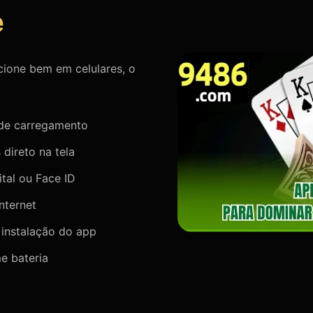
e
cione bem em celulares, o
de carregamento
direto na tela
tal ou Face ID
nternet
 instalação do app
e bateria