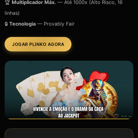
🏆
Multiplicador Máx.
— Até 1000x (Alto Risco, 16
linhas)
🔒
Tecnologia
— Provably Fair
JOGAR PLINKO AGORA