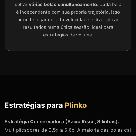
soltar
várias bolas simultaneamente
. Cada bola
é independente com sua própria trajetória. Isso
permite jogar em alta velocidade e diversificar
resultados numa única sessão. Ideal para
estratégias de volume.
Estratégias para
Plinko
Estratégia Conservadora (Baixo Risco, 8 linhas):
Multiplicadores de 0.5x a 5.6x. A maioria das bolas cai