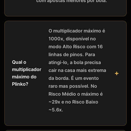
com apostas menores por bola.
O multiplicador máximo é
1000x, disponível no
modo Alto Risco com 16
linhas de pinos. Para
Qual o
atingi-lo, a bola precisa
multiplicador
cair na casa mais extrema
máximo do
da borda. É um evento
Plinko?
raro mas possível. No
Risco Médio o máximo é
~29x e no Risco Baixo
~5.6x.