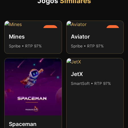
Jogos
Similares
HOT
Nº1
Mines
Aviator
Spribe • RTP 97%
Spribe • RTP 97%
JetX
SmartSoft • RTP 97%
Spaceman