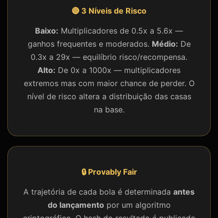
🔴 3 Níveis de Risco
Baixo:
Multiplicadores de 0.5x a 5.6x —
ganhos frequentes e moderados.
Médio:
De
0.3x a 29x — equilíbrio risco/recompensa.
Alto:
De 0x a 1000x — multiplicadores
extremos mas com maior chance de perder. O
nível de risco altera a distribuição das casas
na base.
🔒 Provably Fair
A trajetória de cada bola é determinada
antes
do lançamento
por um algoritmo