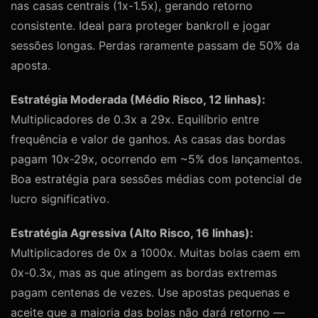
nas casas centrais (1x-1.5x), gerando retorno
consistente. Ideal para proteger bankroll e jogar
sessões longas. Perdas raramente passam de 50% da
aposta.
Estratégia Moderada (Médio Risco, 12 linhas):
Multiplicadores de 0.3x a 29x. Equilíbrio entre
frequência e valor de ganhos. As casas das bordas
pagam 10x-29x, ocorrendo em ~5% dos lançamentos.
Boa estratégia para sessões médias com potencial de
lucro significativo.
Estratégia Agressiva (Alto Risco, 16 linhas):
Multiplicadores de 0x a 1000x. Muitas bolas caem em
0x-0.3x, mas as que atingem as bordas extremas
pagam centenas de vezes. Use apostas pequenas e
aceite que a maioria das bolas não dará retorno —