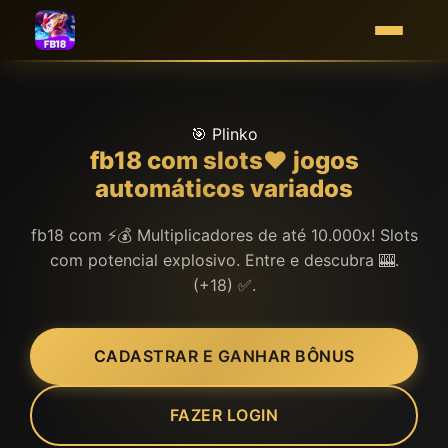
🎯 Plinko
fb18 com slots❤️ jogos
automáticos variados
fb18 com ⚡💰 Multiplicadores de até 10.000x! Slots
com potencial explosivo. Entre e descubra 🎰.
(+18) ✅.
CADASTRAR E GANHAR BÔNUS
FAZER LOGIN