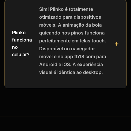
Sim! Plinko é totalmente
otimizado para dispositivos
móveis. A animação da bola
Plinko
quicando nos pinos funciona
funciona
perfeitamente em telas touch.
no
Disponível no navegador
celular?
móvel e no app fb18 com para
Android e iOS. A experiência
visual é idêntica ao desktop.