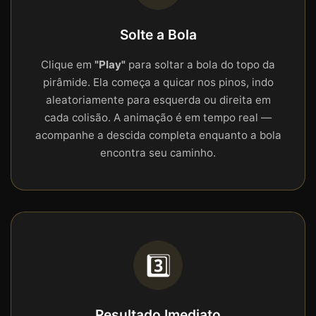
Solte a Bola
Clique em
"Play"
para soltar a bola do topo da
pirâmide. Ela começa a quicar nos pinos, indo
aleatoriamente para esquerda ou direita em
cada colisão. A animação é em tempo real —
acompanhe a descida completa enquanto a bola
encontra seu caminho.
3️⃣
Resultado Imediato