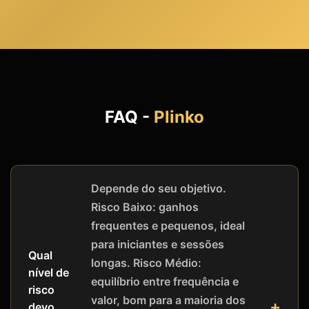
FAQ -
Plinko
Depende do seu objetivo.
Risco Baixo: ganhos
frequentes e pequenos, ideal
para iniciantes e sessões
Qual
longas. Risco Médio:
nível de
equilíbrio entre frequência e
risco
valor, bom para a maioria dos
devo