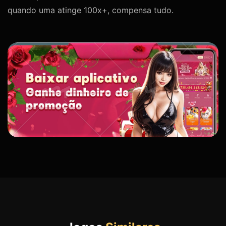
quando uma atinge 100x+, compensa tudo.